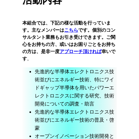
本組合では、下記の様な活動を行っていま
す。主なメンバーは
こちら
です。個別のコン
サルタント業務もお引き受けできます。ご関
心をお持ちの方、或いはお困りごとをお持ち
の方は、是非一度
アプローチ頂ければ
幸いで
す
。
先進的な半導体エレクトロニクス技
術並びにエネルギー技術、特にワイ
ドギャップ半導体を用いたパワーエ
レクトロニクスに関する研究、技術
開発についての調査・助言
先進的な半導体エレクトロニクス技
術並びにエネルギー技術の普及・啓
蒙
オープンイノベーション技術開発と