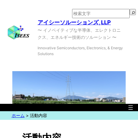
内
容
検
を
索
アイシーソルーションズ, LLP
ス
〜 イノベイティブな半導体、エレクトロニ
キ
クス、エネルギー技術のソルーション 〜
ッ
Innovative Semiconductors, Electronics, & Energy
プ
Solutions
ホーム
>
活動内容
活動内容