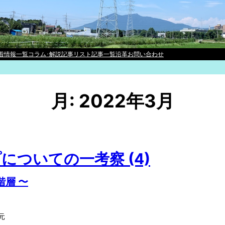
着情報一覧
コラム･解説記事リスト
記事一覧
沿革
お問い合わせ
月:
2022年3月
についての一考察 (4)
階層 〜
元