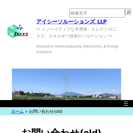
内
容
検
を
索
アイシーソルーションズ, LLP
ス
〜 イノベイティブな半導体、エレクトロニ
キ
クス、エネルギー技術のソルーション 〜
ッ
Innovative Semiconductors, Electronics, & Energy
プ
Solutions
ホーム
>
お問い合わせ(old)
お問い合わせ(old)