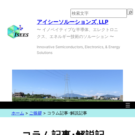
内
容
検
を
索
アイシーソルーションズ, LLP
ス
〜 イノベイティブな半導体、エレクトロニ
キ
クス、エネルギー技術のソルーション 〜
ッ
Innovative Semiconductors, Electronics, & Energy
プ
Solutions
ホーム
>
ご挨拶
>
コラム記事･解説記事
コラム記事･解説記