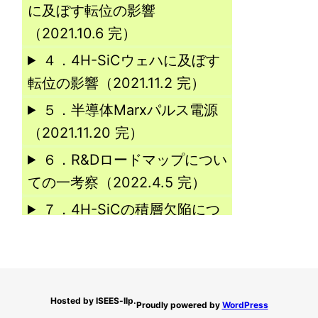
に及ぼす転位の影響
（2021.10.6 完）
４．4H-SiCウェハに及ぼす
転位の影響（2021.11.2 完）
５．半導体Marxパルス電源
（2021.11.20 完）
６．R&Dロードマップについ
ての一考察（2022.4.5 完）
７．4H-SiCの積層欠陥につ
いて（2021.12.29 完）
８．SEMで観察されるエピタ
キシー層中と表面の各種欠陥
Hosted by ISEES-llp.
（2022.1.27 完）
Proudly powered by
WordPress