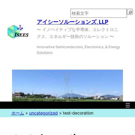
検
索
アイシーソルーションズ, LLP
〜 イノベイティブな半導体、エレクトロニ
クス、エネルギー技術のソルーション 〜
Innovative Semiconductors, Electronics, & Energy
Solutions
ホーム
>
uncategorized
>
test-decoration