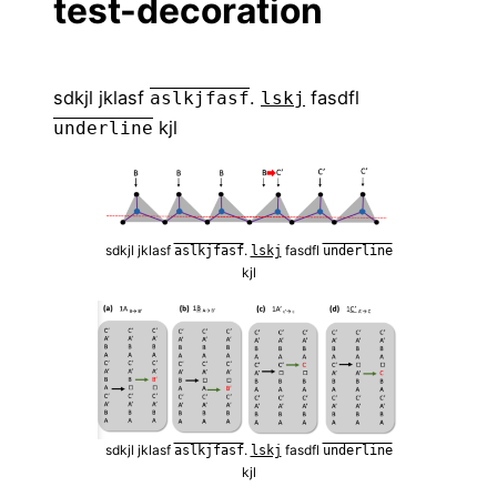
test-decoration
sdkjl jklasf
.
fasdfl
aslkjfasf
lskj
kjl
underline
sdkjl jklasf
.
fasdfl
aslkjfasf
lskj
underline
kjl
sdkjl jklasf
.
fasdfl
aslkjfasf
lskj
underline
kjl