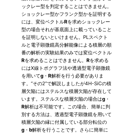
ックレー型を判定することはできません。
ショックレー型かフランク型かを証明する
には、変位ベクトル
R
を求めショックレー
型の場合それが基底面上に載っていること
を証明しないといけません。PLスペクト
ルと電子顕微鏡高分解能像による積層の順
番の解析の実験結果のみでは変位ベクトル
R
を求めることはできません。
R
を求める
にはX線トポグラフ法や透過型電子顕微鏡
を用いて
g
・
R
解析を行う必要がありま
す。“その2”で解説しましたが4H-SiCの積
層欠陥にはステルスな積層欠陥が存在して
います。ステルスな積層欠陥の場合は
g
・
R
解析は不可能です。この場合、簡単に判
別する方法は、透過型電子顕微鏡を用いて
積層欠陥の縁に付属している部分転位の
g
・
b
解析を行うことです。さらに簡単に