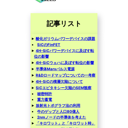
記事リスト
酸化ガリウムパワーデバイスの課題
SiCのFinFET
4H-SiCパワーデバイスに及ぼす転
位の影響
4H-SiCウェハに及ぼす転位の影響
半導体Marxパルス電源
R&Dロードマップについての一考察
4H-SiCの積層欠陥について
SiCエピタキシー欠陥のSEM観察
秘密特許
重力蓄電
放射光トポグラフ法の利用
牛のゲップと人口80億人
2nmノードの半導体を考えた
「キロワット」と「キロワット時」