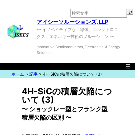
検
索
アイシーソルーションズ, LLP
〜 イノベイティブな半導体、エレクトロニ
クス、エネルギー技術のソルーション 〜
Innovative Semiconductors, Electronics, & Energy
Solutions
ホーム
>
記事
>
4H-SiCの積層欠陥について
(3)
4H-SiCの積層欠陥につ
いて (3)
〜 ショックレー型とフランク型
積層欠陥の区別 〜