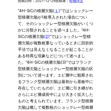
2021-12-29
松畑洋文
“4H-SiCの積層欠陥
(１)
”ではショックレー
型積層欠陥が1枚導入された場合につい
て、そのショックレー型積層欠陥がいくつ
かに分類されることを述べました。“4H-
SiCの積層欠陥
(2)
”ではショックレー型積
層欠陥が複数枚重なっているときに回折的
手法では見えなくなることが起こることが
ある特異な現象などについて述べまし
た。”4H-SiCの積層欠陥(3)”ではフランク
型積層欠陥とショックレー型積層欠陥の区
別について述べます。エピ層中に観察され
るフランク型積層欠陥は最初から基板中に
存在していたものが、エピ層に引き継がれ
さらにエピ層成長中により大きく拡大した
ものと考えられています。フランク型積層
欠陥は概して複数枚のショックレー型積層