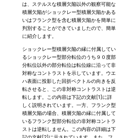
は、ステルスな積層欠陥以外の観察可能な
積層欠陥がショックレー型積層欠陥かある
いはフランク型を含む積層欠陥かを簡単に
判別することができていましたので、簡単
に紹介します。
ショックレー型積層欠陥の縁に付属してい
るショックレー型部分転位のうち９０度部
分転位以外の部分転位は転位線に沿って非
対称なコントラストを示しています。ウエ
ハ表面に投影した回折ベクトルの向きを反
転させると、この非対称コントラストは逆
転します。この内容は下記の文献[1]に詳
しく説明されています。一方、フランク型
積層欠陥の場合、積層欠陥の縁に付属して
いるフランク型部分転位の非対称コントラ
ストは逆転しません。この内容の詳細は下
記の文献[2]に示されています。また、フ