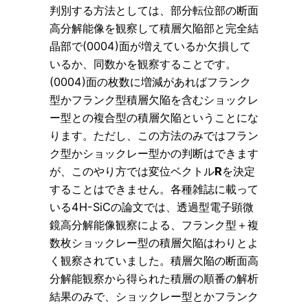
判別する方法としては、部分転位部の断面
高分解能像を観察して積層欠陥部と完全結
晶部で(0004)面が増えているか欠損して
いるか、同数かを観察することです。
(0004)面の枚数に増減があればフランク
型かフランク型積層欠陥を含むショックレ
ー型との複合型の積層欠陥ということにな
ります。ただし、この方法のみではフラン
ク型かショックレー型かの判断はできます
が、このやり方では変位ベクトル
R
を決定
することはできません。各種雑誌に載って
いる4H-SiCの論文では、透過型電子顕微
鏡高分解能像観察による、フランク型＋複
数枚ショックレー型の積層欠陥はわりとよ
く観察されていました。積層欠陥の断面高
分解能観察から得られた積層の順番の解析
結果のみで、ショックレー型とかフランク