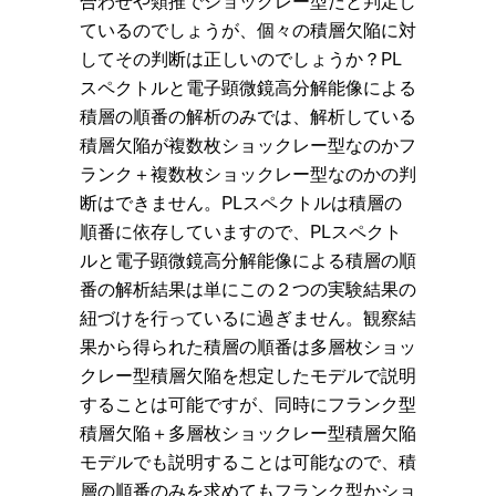
合わせや類推でショックレー型だと判定し
ているのでしょうが、個々の積層欠陥に対
してその判断は正しいのでしょうか？PL
スペクトルと電子顕微鏡高分解能像による
積層の順番の解析のみでは、解析している
積層欠陥が複数枚ショックレー型なのかフ
ランク＋複数枚ショックレー型なのかの判
断はできません。PLスペクトルは積層の
順番に依存していますので、PLスペクト
ルと電子顕微鏡高分解能像による積層の順
番の解析結果は単にこの２つの実験結果の
紐づけを行っているに過ぎません。観察結
果から得られた積層の順番は多層枚ショッ
クレー型積層欠陥を想定したモデルで説明
することは可能ですが、同時にフランク型
積層欠陥＋多層枚ショックレー型積層欠陥
モデルでも説明することは可能なので、積
層の順番のみを求めてもフランク型かショ