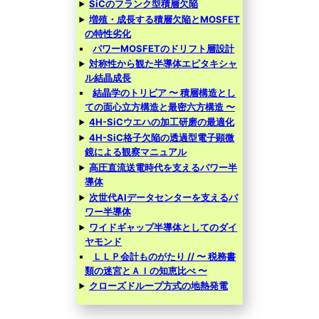
SiCのフランク型積層欠陥
増殖・成長する積層欠陥とMOSFET
の特性劣化
パワーMOSFETのドリフト層設計
対称性から観た半導体エピタキシャ
ル結晶成長
結晶学のトリビア 〜 積層構造とし
ての面心立方構造と最密六方構造 〜
4H-SiCウエハの加工研磨の最適化
4H-SiC格子欠陥の透過型電子顕微
鏡による観察マニュアル
高圧直流送電時代を支えるパワー半
導体
次世代AIデータセンターを支えるパ
ワー半導体
ワイドギャップ半導体としてのダイ
ヤモンド
ＬＬＰ会計ものがたり // 〜 税務書
類の迷宮とＡＩの知恵比べ 〜
クローズドループ方式の地熱発電