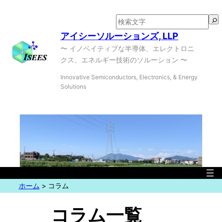
内
容
検
を
索
アイシーソルーションズ, LLP
ス
〜 イノベイティブな半導体、エレクトロニ
キ
クス、エネルギー技術のソルーション 〜
ッ
Innovative Semiconductors, Electronics, & Energy
プ
Solutions
ホーム
>
コラム
コラム