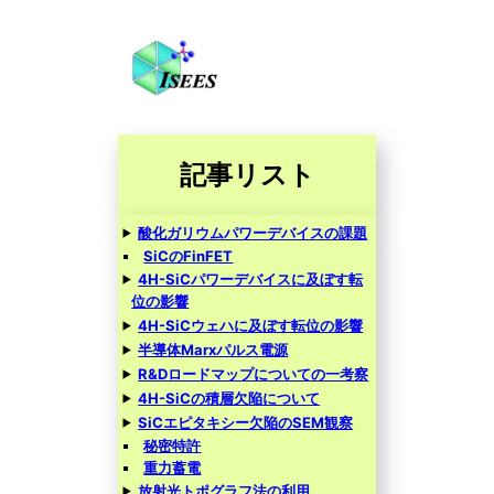
記事リスト
酸化ガリウムパワーデバイスの課題
SiCのFinFET
4H-SiCパワーデバイスに及ぼす転
位の影響
4H-SiCウェハに及ぼす転位の影響
半導体Marxパルス電源
R&Dロードマップについての一考察
4H-SiCの積層欠陥について
SiCエピタキシー欠陥のSEM観察
秘密特許
重力蓄電
放射光トポグラフ法の利用