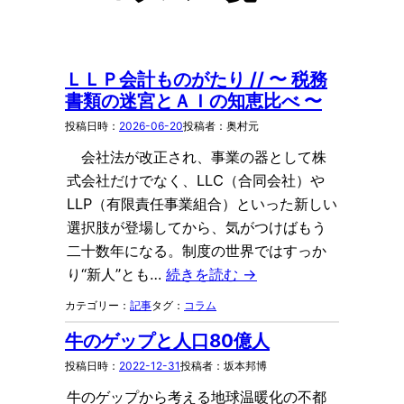
ＬＬＰ会計ものがたり // 〜 税務
書類の迷宮とＡＩの知恵比べ 〜
2026-06-20
奥村元
会社法が改正され、事業の器として株
式会社だけでなく、LLC（合同会社）や
LLP（有限責任事業組合）といった新しい
選択肢が登場してから、気がつけばもう
二十数年になる。制度の世界ではすっか
り“新人”とも…
続きを読む →
記事
コラム
牛のゲップと人口80億人
2022-12-31
坂本邦博
牛のゲップから考える地球温暖化の不都