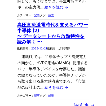
関して、もうひとつは、再生可能エネル
ギーの主力供…
続きを読む →
記事
解説
高圧直流送電時代を支えるパワー
半導体 (2)
〜 データシートから放熱特性を
読み解く 〜
2025-12-21
坂本邦博
連載(1)では、半導体チップの消費電力
の面から、HVDC用途のMMCに使用する
パワー半導体デバイスを考察した。議論
の鍵となっていたのが、半導体チップか
ら取り出せる最大熱流束である。「市販
品の設計上の…
続きを読む →
記事
解説
前の記事
→