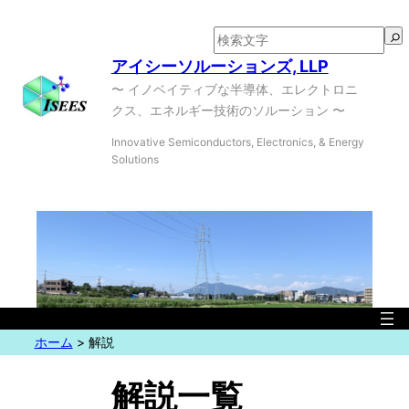
内
容
検
を
索
アイシーソルーションズ, LLP
ス
〜 イノベイティブな半導体、エレクトロニ
キ
クス、エネルギー技術のソルーション 〜
ッ
Innovative Semiconductors, Electronics, & Energy
プ
Solutions
ホーム
>
解説
解説