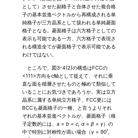
として）させた副格子と合体させた複合格
子の基本並進ベクトルから再構成される単
純格子が三方晶系として扱われる単純菱面
格子となる。菱面格子は六方格子としての
表示も可能である一方、六方格子で表現さ
れる構造全てが菱面格子で表示可能である
わけではない。
ところで、図3-4(2)の構造はFCCの
<111>方向をc軸として捉えて、それに垂
直な面を積層させたものと極めて類似して
いることにお気づきであろうか。実は立方
晶系に属する単純立方格子、FCC更には
BCCも菱面格子の一種、と言うよりそれ
ぞれの基本並進ベクトルが、菱面格子（格
子定数的には、
a = b = c,
α
=
β
=
γ
）の
中で特別に対称性が高い場合（
γ =
90˚,