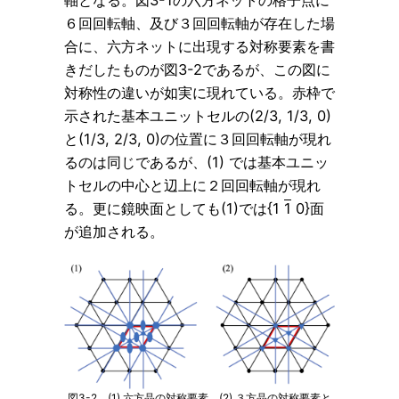
軸となる。図3-1の六方ネットの格子点に
６回回転軸、及び３回回転軸が存在した場
合に、六方ネットに出現する対称要素を書
きだしたものが図3-2であるが、この図に
対称性の違いが如実に現れている。赤枠で
示された基本ユニットセルの(2/3, 1/3, 0)
と(1/3, 2/3, 0)の位置に３回回転軸が現れ
るのは同じであるが、(1) では基本ユニッ
トセルの中心と辺上に２回回転軸が現れ
る。更に鏡映面としても(1)では{1
1
0}面
が追加される。
図3-2 (1) 六方晶の対称要素、(2) ３方晶の対称要素と