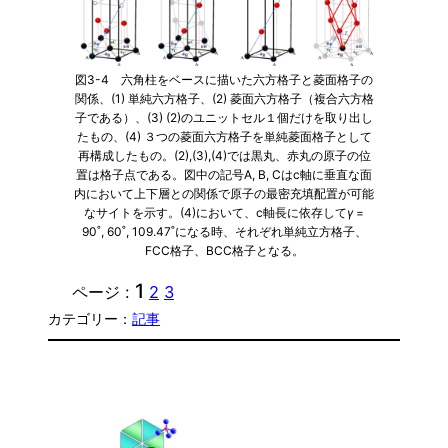
図3-4 六角柱をベースに描いた六方格子と菱面格子の
関係、(1) 単純六方格子、(2) 菱面六方格子（複合六方格
子である）、(3) (2)のユニットセル１個だけを取り出し
たもの、(4) ３つの菱面六方格子を単純菱面格子として
再構成したもの。(2),(3),(4)では黒丸、赤丸の原子の位
置は格子点である。図中の記号A, B, Cはc軸に垂直な面
内において上下層との関係で原子の最密充填配置が可能
なサイトを示す。(4)において、c軸長に依存して
γ
=
90˚, 60˚, 109.47˚になる時、それぞれ単純立方格子、
FCC格子、BCC格子となる。
1
ページ :
2
3
カテゴリー：
記事