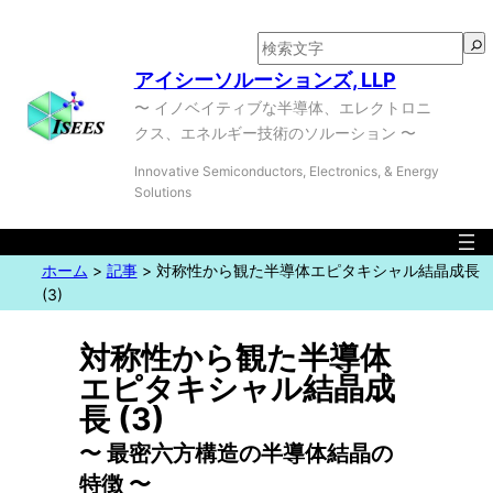
検
索
アイシーソルーションズ, LLP
〜 イノベイティブな半導体、エレクトロニ
クス、エネルギー技術のソルーション 〜
Innovative Semiconductors, Electronics, & Energy
Solutions
ホーム
>
記事
>
対称性から観た半導体エピタキシャル結晶成長
(3)
対称性から観た半導体
エピタキシャル結晶成
長 (3)
〜 最密六方構造の半導体結晶の
特徴 〜