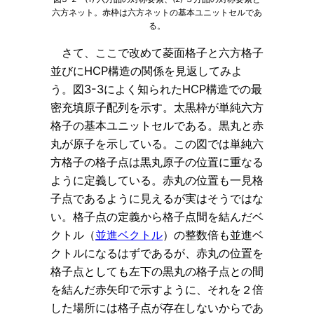
六方ネット。赤枠は六方ネットの基本ユニットセルであ
る。
さて、ここで改めて菱面格子と六方格子
並びにHCP構造の関係を見返してみよ
う。図3-3によく知られたHCP構造での最
密充填原子配列を示す。太黒枠が単純六方
格子の基本ユニットセルである。黒丸と赤
丸が原子を示している。この図では単純六
方格子の格子点は黒丸原子の位置に重なる
ように定義している。赤丸の位置も一見格
子点であるように見えるが実はそうではな
い。格子点の定義から格子点間を結んだベ
クトル（
並進ベクトル
）の整数倍も並進ベ
クトルになるはずであるが、赤丸の位置を
格子点としても左下の黒丸の格子点との間
を結んだ赤矢印で示すように、それを２倍
した場所には格子点が存在しないからであ