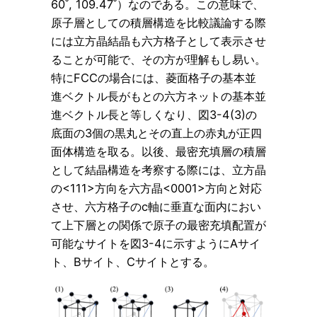
60˚, 109.47˚）なのである。この意味で、
原子層としての積層構造を比較議論する際
には立方晶結晶も六方格子として表示させ
ることが可能で、その方が理解もし易い。
特にFCCの場合には、菱面格子の基本並
進ベクトル長がもとの六方ネットの基本並
進ベクトル長と等しくなり、図3-4(3)の
底面の3個の黒丸とその直上の赤丸が正四
面体構造を取る。以後、最密充填層の積層
として結晶構造を考察する際には、立方晶
の<111>方向を六方晶<0001>方向と対応
させ、六方格子のc軸に垂直な面内におい
て上下層との関係で原子の最密充填配置が
可能なサイトを図3-4に示すようにAサイ
ト、Bサイト、Cサイトとする。