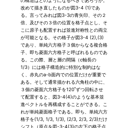
の構造はどのようになるべきであろうか。
改めて描き直したものが図3-4 (1)であ
る。言ってみれば図3-3の青矢印、その２
倍、及びその３倍の位置を格子点とし、そ
こに原子も配置すれば並進対称性との両立
が可能となる。その格子が図3-4 (2),(3)
であり、単純六方格子３個からなる複合格
子、即ち菱面六方格子と呼ばれるものであ
る。この際、層と層の間隔（c軸長の
1/3）には格子構造的に特別な制約はな
く、赤丸のa-b面内での位置だけが重要で
ある。そして通常描かれる六角柱の中に、
３個の菱面六方格子を120˚ずつ回転させ
て配置すると、図3-4(4)のような基本並
進ベクトルを再構成することができる。こ
れが単純菱面格子である。即ち、単純六方
格子を(1/3, 1/3, 1/3), (2/3, 2/3, 2/3)だけ
シフト（原点を図-3-4(3)の左下の格子点