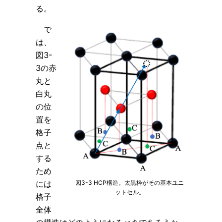
る。
で
は、
図3-
3の赤
丸と
白丸
の位
置を
格子
点と
する
ため
図3-3 HCP構造。太黒枠がその基本ユニ
には
ットセル。
格子
全体