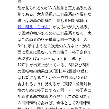
混
乱が見られるのが六方晶系と三方晶系の区
別である。六方晶系と三方晶系の本質的な
違いは結晶の対称性、即ち６回対称軸（
回
転、回反、らせん
）があるのが六方晶系、
３回対称軸があるのが三方晶系となる。実
はこの両者の格子構造は同一であり、図
3-1に示すような２次元の六方ネットが紙
面に垂直に重なって六方格子（格子定数で
表現すれば
a
=
b
≠
c
,
α
=
β
= 90˚
γ
=
120˚）が出来上がっている。3回及び6回
の回転軸の効果は60˚回転を2回繰り返せ
ば120˚になることから一見前者は後者に
含まれるように見えるが（実際、並進対称
性のために格子にすると同一）、格子点に
配置する基本構造の点群としての対称性が
３回回転軸であれば、全体として3回回転