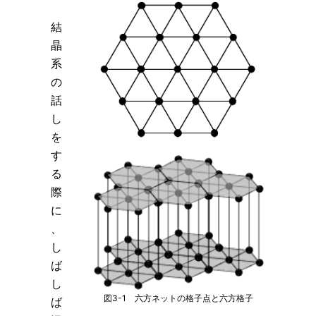
結
晶
系
の
話
し
を
す
る
際
に
、
し
ば
し
図3-1 六方ネットの格子点と六方格子
ば