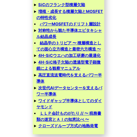
SiCのフランク型積層欠陥
増殖・成長する積層欠陥とMOSFET
の特性劣化
パワーMOSFETのドリフト層設計
対称性から観た半導体エピタキシャ
ル結晶成長
結晶学のトリビア 〜 積層構造とし
ての面心立方構造と最密六方構造 〜
4H-SiCウエハの加工研磨の最適化
4H-SiC格子欠陥の透過型電子顕微
鏡による観察マニュアル
高圧直流送電時代を支えるパワー半
導体
次世代AIデータセンターを支えるパ
ワー半導体
ワイドギャップ半導体としてのダイ
ヤモンド
ＬＬＰ会計ものがたり // 〜 税務書
類の迷宮とＡＩの知恵比べ 〜
クローズドループ方式の地熱発電