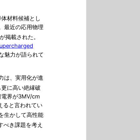
導体材料候補とし
。最近の応用物理
が掲載された。
Supercharged
edな魅力が語られて
力は、実用化が進
も更に高い絶縁破
電界が3MV/cm
越えると言われてい
を生かして高性能
すべき課題を考え