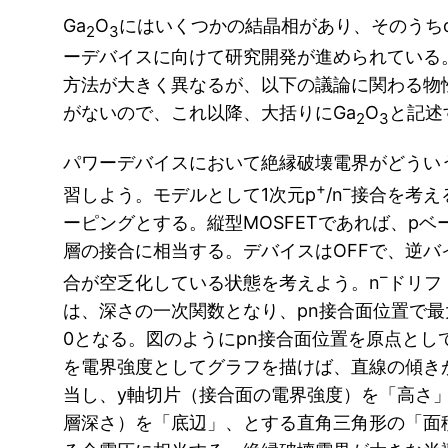
Ga
O
にはいくつかの結晶相があり、そのうち
2
3
ーデバイスに向けて研究開発が進められている
方法が大きく異なるが、以下の議論に関わる物
がないので、これ以降、大括りにGa
O
と記述
2
3
パワーデバイスにおいて絶縁破壊電界がどうい
+
–
習しよう。モデルとして1次元p
/n
接合を考え
ーピングとする。縦型MOSFETであれば、pベ
層の接合に相当する。デバイスはOFFで、逆バ
–
合が空乏化している状態を考えよう。n
ドリフ
は、深さの一次関数となり、pn接合面位置で
0となる。図のようにpn接合面位置を原点とし
を電界強度としてグラフを描けば、直線の傾き
当し、y軸切片（接合面の電界強度）を「高さ」
層深さ）を「底辺」、とする直角三角形の「面