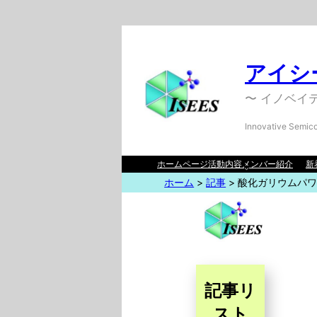
アイシー
〜 イノベイ
Innovative Semico
ホームページ
活動内容
メンバー紹介
新
ホーム
>
記事
>
酸化ガリウムパ
記事リ
スト