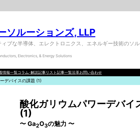
ソルーションズ, LLP
ティブな半導体、エレクトロニクス、エネルギー技術のソル
nductors, Electronics, & Energy Solutions
着情報一覧
コラム･解説記事リスト
記事一覧
沿革
お問い合わせ
ワーデバイスの課題
(1)
酸化ガリウムパワーデバイ
(1)
〜 Ga
O
の魅力 〜
2
3