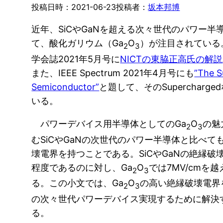
2021-06-23
坂本邦博
近年、SiCやGaNを超える次々世代のパワー半
て、酸化ガリウム（Ga
O
）が注目されている
2
3
学会誌2021年5月号に
NICTの東脇正高氏の解説
また、IEEE Spectrum 2021年4月号にも
”The 
Semiconductor”
と題して、そのSupercharg
いる。
パワーデバイス用半導体としてのGa
O
の魅
2
3
むSiCやGaNの次世代のパワー半導体と比べて
壊電界を持つことである。SiCやGaNの絶縁破壊
程度であるのに対し、Ga
O
では7MV/cmを
2
3
る。この小文では、Ga
O
の高い絶縁破壊電界
2
3
の次々世代パワーデバイス実現するために解決
る。