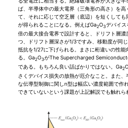
る全電圧に相当する。絶縁破壊電界が大きな半
ば、半導体中の最大電界（三角形の高さ）を高
て、それに応じて空乏層（底辺）を短くしても
が得られることになる。例えばGa
O
デバイス
2
3
倍の最大接合電界で設計すると、ドリフト層濃
つ、ドリフト層深さが1/3ですみ、移動度が同
抵抗を1/27に下げられる。まさに桁違いの性
る。Ga
O
がThe Supercharged Semicon
2
3
である。もちろん良い話ばかりではない。Ga
2
さくデバイス損失の放熱が厄介なこと。また、
な伝導型制御に関しn型は幅広い濃度範囲で作
できていないという課題が上記解説でも触れら