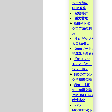
シー欠陥の
SEM観察
秘密特許
重力蓄電
放射光トポ
グラフ法の利
用
牛のゲップと
人口80億人
2nmノードの
半導体を考えた
「キロワッ
ト」と「キロ
ワット時」
SiCのフラン
ク型積層欠陥
増殖・成長
する積層欠陥
とMOSFETの
特性劣化
パワー
MOSFETのド