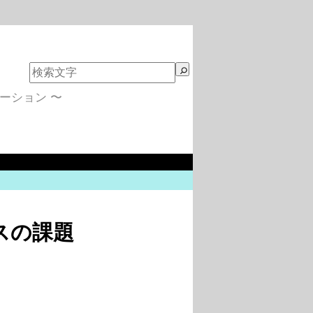
検
索
ーション 〜
スの課題