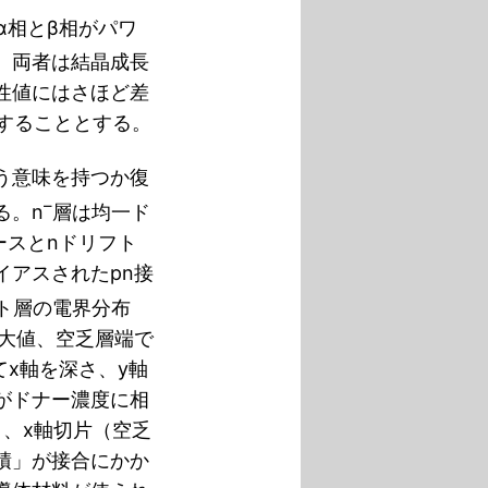
α相とβ相がパワ
。両者は結晶成長
性値にはさほど差
することとする。
う意味を持つか復
–
る。n
層は均一ド
ースとnドリフト
イアスされたpn接
ト層の電界分布
最大値、空乏層端で
てx軸を深さ、y軸
がドナー濃度に相
、x軸切片（空乏
積」が接合にかか