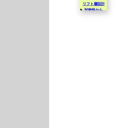
リフト層設計
対称性から
観た半導体エ
ピタキシャル
結晶成長
結晶学のトリ
ビア 〜 積層構
造としての面心
立方構造と最密
六方構造 〜
4H-SiCウエ
ハの加工研磨
の最適化
4H-SiC格子
欠陥の透過型
電子顕微鏡に
よる観察マニ
ュアル
高圧直流送
電時代を支え
るパワー半導
体