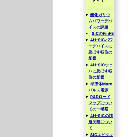
酸化ガリウ
ムパワーデバ
イスの課題
SiCのFinFET
4H-SiCパワ
ーデバイスに
及ぼす転位の
影響
4H-SiCウェ
ハに及ぼす転
位の影響
半導体Marx
パルス電源
R&Dロード
マップについ
ての一考察
4H-SiCの積
層欠陥につい
て
SiCエピタキ