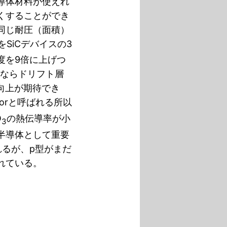
導体材料が使えれ
くすることができ
同じ耐圧（面積）
をSiCデバイスの3
度を9倍に上げつ
じならドリフト層
能向上が期待でき
ductorと呼ばれる所以
O
の熱伝導率が小
3
半導体として重要
れるが、p型がまだ
れている。