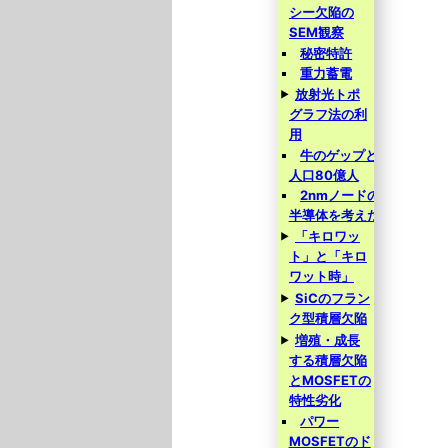
シー欠陥の
SEM観察
秘密特許
重力蓄電
放射光トポ
グラフ法の利
用
牛のゲップと
人口80億人
2nmノードの
半導体を考えた
「キロワッ
ト」と「キロ
ワット時」
SiCのフラン
ク型積層欠陥
増殖・成長
する積層欠陥
とMOSFETの
特性劣化
パワー
MOSFETのド