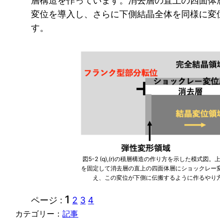
層構造を作っています。消去層の直上の四面体
変位を導入し、さらに下側結晶全体を同様に変
す。
図5-2 (q),(r)の積層構造の作り方を示した模式図。
を固定して消去層の直上の四面体層にショックレー
え、この変位が下側に伝搬するように作るやり
1
ページ :
2
3
4
カテゴリー：
記事