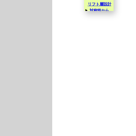
リフト層設計
対称性から
観た半導体エ
ピタキシャル
結晶成長
結晶学のトリ
ビア 〜 積層構
造としての面心
立方構造と最密
六方構造 〜
4H-SiCウエ
ハの加工研磨
の最適化
4H-SiC格子
欠陥の透過型
電子顕微鏡に
よる観察マニ
ュアル
高圧直流送
電時代を支え
るパワー半導
体