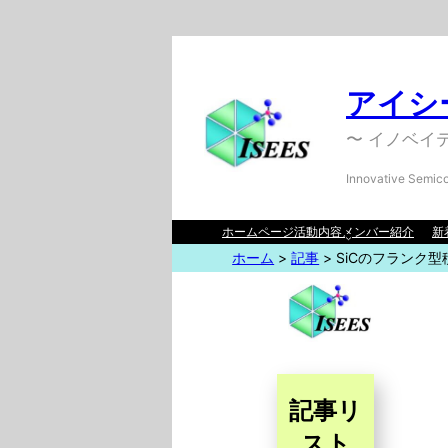
アイシー
〜 イノベイ
Innovative Semico
ホームページ
活動内容
メンバー紹介
新
ホーム
>
記事
>
SiCのフランク
記事リ
スト