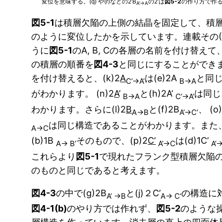
変位を意味する。(q) や(r)などの2’B
の2’は
図5-2
の作り方で作
A’→A
図5-1
は積層欠陥の上側の結晶を固定して、積
のように変位したかを示しています。連載その(
うに
図5-1
のA, B, Cの各層の名前を付け替え
の積層の順番を
図4-3
と同じにすることができ
を付け替えると、(k)2
A
は(e)2A
と同
C’→A’
B→A
がわかります。 (n)2
A
’
と(h)2A’
は同じ
B→A
C’→A’
わかります。さらに(l)2
B
と(f)2B
、 (o
A→B
A’→C’
は同じ構造であることがわかります。また、
A→C
(b)1B
そのもので、(p)2
C’
は(d)1C’
A→ B’
A’→C
A’
これらより
図5-1
で現れたフランク型積層欠陥
のものと同じであると考えます。
図4-3
の中で(g)2B
と(j)２C’
の構造に
A’ →B
A→ C‘
図4-1(b)
のやり方では作れず、
図5-2
のような操作