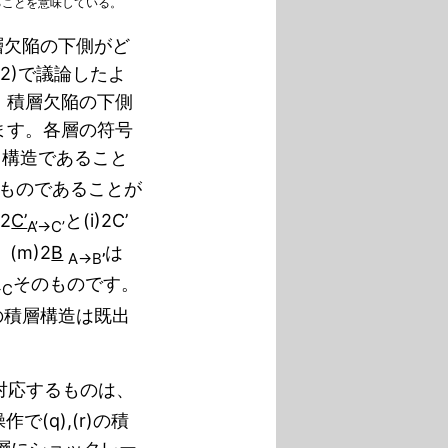
ることを意味している。
層欠陥の下側がど
2)で議論したよ
て、積層欠陥の下側
ます。各層の符号
じ構造であること
ものであることが
)2
C’
と(i)2C’
A’→C’
(m)2
B
は
A→B
’
そのものです。
→C
の積層構造は既出
対応するものは、
で(q),(r)の積