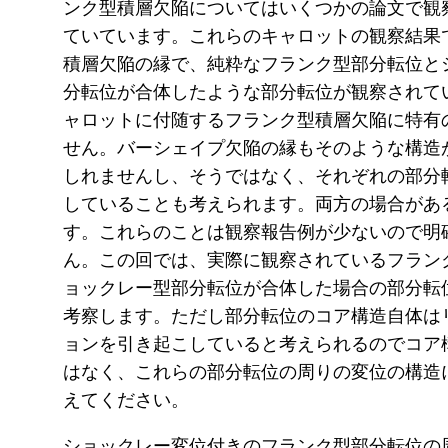
ンク型積層欠陥についてはいくつかの論文で観
ていています。これらのキャロットの観察結果
積層欠陥の縁で、純粋なフランク型部分転位と
分転位が合体したような部分転位が観察されて
ャロットに付随するフランク型積層欠陥に特有
せん。バーシェイプ欠陥の縁もそのような構造
しれませんし、そうではなく、それぞれの部分
していることも考えられます。両方の場合があ
す。これらのことは観察報告例が少ないので明
ん。この回では、実際に観察されているフラン
ョックレー型部分転位が合体した場合の部分転
考察します。ただし部分転位のコア構造自体は
ョンを引き起こしていると考えられるのでコア
はなく、これらの部分転位の周りの変位の構造
えてください。
ショックレー変位付きのフランク型部分転位の