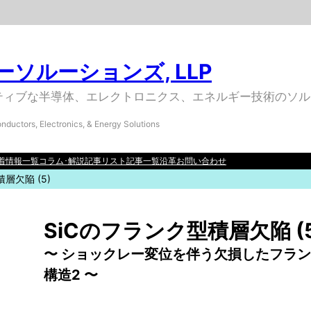
ソルーションズ, LLP
ティブな半導体、エレクトロニクス、エネルギー技術のソル
nductors, Electronics, & Energy Solutions
着情報一覧
コラム･解説記事リスト
記事一覧
沿革
お問い合わせ
型積層欠陥
(5)
SiCのフランク型積層欠陥 (5
〜 ショックレー変位を伴う欠損したフラ
構造2 〜