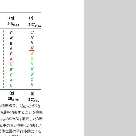
の積層構造。2
A
の2
A
C’→A’
、A層を消去することを意味
のC’→A’は消去したA層
’→A’
ラム中の赤い横棒は消去した
面体位置の平行移動による