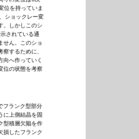
な変位を持っていま
と、ショックレー変
す。しかしこのシ
で示されている通
ません。このショ
考察するために、
方向へ作っていく
変位の状態を考察
でフランク型部分
うに上側結晶を固
ク型積層欠陥を作
欠損したフランク