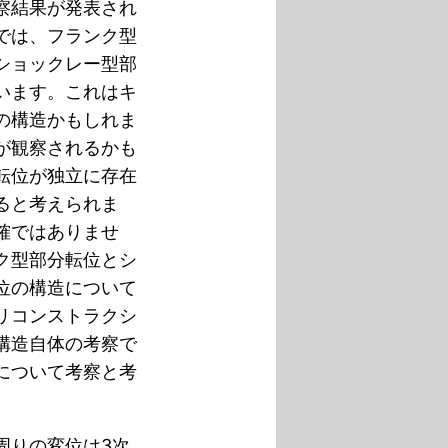
察結果が発表され
では、フランク型
ショックレー型部
います。これはキ
の構造かもしれま
が観察されるかも
転位が独立に存在
ると考えられま
確ではありませ
ク型部分転位とシ
位の構造について
リコンストラクシ
構造自体の考察で
について考察と考
周りの変位は3次