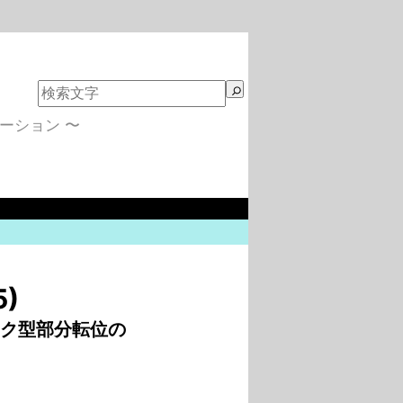
検
索
ーション 〜
)
ンク型部分転位の