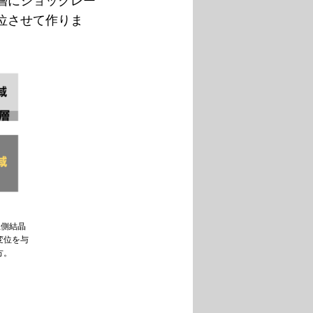
層にショックレー
位させて作りま
上側結晶
変位を与
方。