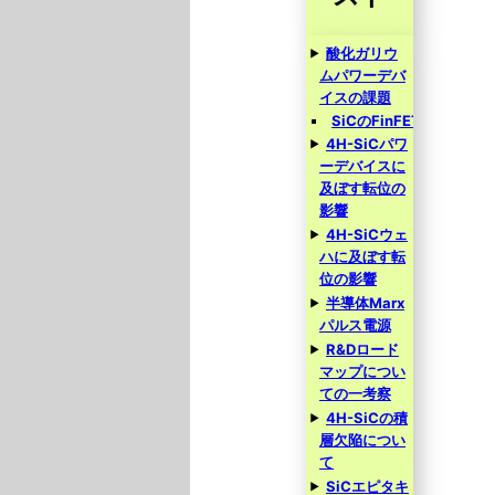
酸化ガリウ
ムパワーデバ
イスの課題
SiCのFinFET
4H-SiCパワ
ーデバイスに
及ぼす転位の
影響
4H-SiCウェ
ハに及ぼす転
位の影響
半導体Marx
パルス電源
R&Dロード
マップについ
ての一考察
4H-SiCの積
層欠陥につい
て
SiCエピタキ