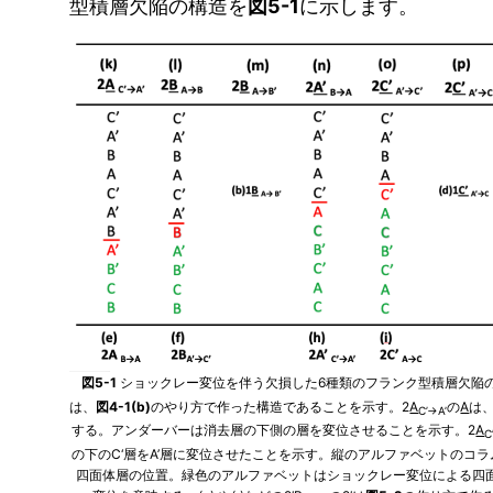
型積層欠陥の構造を
図5-1
に示します。
図5-1
ショックレー変位を伴う欠損した6種類のフランク型積層欠陥
は、
図4-1(b)
のやり方で作った構造であることを示す。2
A
の
A
は
C’→A’
する。アンダーバーは消去層の下側の層を変位させることを示す。2
A
C
の下のC‘層をA’層に変位させたことを示す。縦のアルファベットのコ
四面体層の位置。緑色のアルファベットはショックレー変位による四