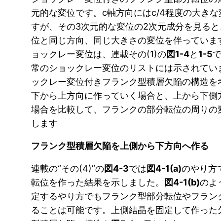
元的な変位です。c軸方向にはc/4程度の大き
すが、その3次元的な変位の2次元成分を見る
位と同じ方向、同じ大きさの変位を伴っていま
ョックレー変位は、連載その(1)の
図1-4
と
1-5
常のショックレー変位のリストには示されてい
ックレー変位付きフランク型積層欠陥の構造を
下から上方向に作っていく場合と、上から下側
場合を比較して、フランクの部分転位の周りの
します
フランク型積層欠陥を上側から下方向へ作る
連載の“その(4)”の
図4-3
では
図4-1(a)
のやり方
転位を作った結果を示しました。
図4-1(b)
のよ
定するやり方でもフランク型部分転位やフラン
ることは可能です。上側結晶を固定して作った