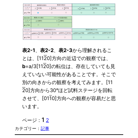
表2-1
、
表2-2
、
表2-3
から理解されるこ
とは、[11
2
0]方向の近辺での観察では、
b
=a/3[11
2
0]の転位は、存在していても見
えていない可能性があることです。そこで
別の向きからの観察を考えてみます。[11
2
0]方向から30°ほど試料ステージを回転
させて、[01
1
0]方向への観察が容易だと思
います。
1
ページ :
2
カテゴリー：
記事