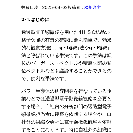
2025-08-02
松畑洋文
2-1.はじめに
透過型電子顕微鏡を用いた4H-SiC結晶の
格子欠陥の有無の確認に最も簡単で、効果
的な観察方法は、
g・b
解析法や
g・R
解析
法と呼ばれている手法です。この手法は転
位のバーガース・ベクトルや積層欠陥の変
位ベクトルなども議論することができるの
で、便利な手法です。
パワー半導体の研究開発を行なっている企
業などでは透過型電子顕微鏡観察を必要と
する場合、自社内の分析部門の透過型電子
顕微鏡担当者に観察を依頼する場合や、自
社外の組織や会社に電子顕微鏡観察を依頼
することになります。特に自社外の組織に