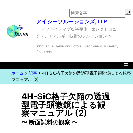
検
索
アイシーソルーションズ, LLP
〜 イノベイティブな半導体、エレクトロニ
クス、エネルギー技術のソルーション 〜
Innovative Semiconductors, Electronics, & Energy
Solutions
ホーム
>
記事
>
4H-SiC格子欠陥の透過型電子顕微鏡による観察
マニュアル
(2)
4H-SiC格子欠陥の透過
型電子顕微鏡による観
察マニュアル (2)
〜 断面試料の観察 〜