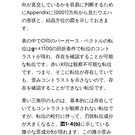
向が直交しているかを容易に判断するため
にAppendixに[0001]方向から見たウエハ
の形状と、結晶方位の図を示しておきま
す。
表の中で○印のバーガース・ベクトルの転
位は
g
=±1
1
00の回折条件で転位のコント
ラストが現れ、存在を確認することが可能
な転位です。赤いX印は観察不可能な転位
です。つまり、そこに転位が存在していて
も、歪みコントラストを示さないので、存
在を確認することができない転位です。
青い三角印のものは、基本的には存在して
いてもコントラストが観察されない転位で
すが、転位の蛇行に伴って、刃状転位成分
が大きくなると、
図1-4(b)
に示している
微小な歪成分δが現れます。この微小歪み