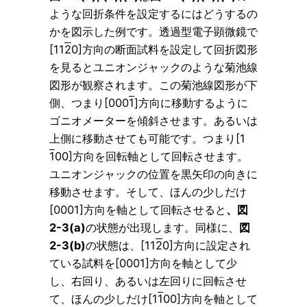
ような回折条件を設定するにはどうするの
かを図示した例です。透過型電子顕微鏡で
[11
2
0]方向の断面試料を設定して回折図形
を見るとユニオンジャックのような菊池線
図形が観察されます。この菊池線図形が下
側、つまり[000
1
]方向に移動するように
ゴニオメーターを傾斜させます。あるいは
上側に移動させても可能です。つまり[1
1
00]方向を回転軸として回転させます。
ユニオンジャックの位置を黒矢印の向きに
移動させます。そして、ほんの少しだけ
[0001]方向を軸として回転させると
、図
2-3(a)
の状態が出現します。同様に、
図
2-3(b)
の状態は、[11
2
0]方向に設定され
ている試料を[0001]方向を軸として少
し、右回り、あるいは左回りに回転させ
て、ほんの少しだけ[1
1
00]方向を軸として