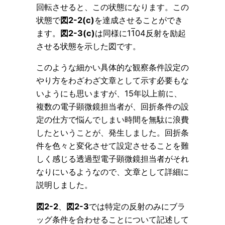
回転させると、この状態になります。この
状態で
図2-2(c)
を達成させることができ
ます。
図2-3(c)
は同様に1
1
04反射を励起
させる状態を示した図です。
このような細かい具体的な観察条件設定の
やり方をわざわざ文章として示す必要もな
いようにも思いますが、15年以上前に、
複数の電子顕微鏡担当者が、回折条件の設
定の仕方で悩んでしまい時間を無駄に浪費
したということが、発生しました。回折条
件を色々と変化させて設定させることを難
しく感じる透過型電子顕微鏡担当者がそれ
なりにいるようなので、文章として詳細に
説明しました。
図2-2
、
図2-3
では特定の反射のみにブラ
ッグ条件を合わせることについて記述して