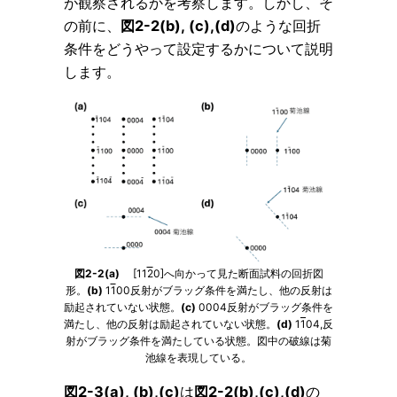
が観察されるかを考察します。しかし、そ
の前に、
図2-2(b), (c),(d)
のような回折
条件をどうやって設定するかについて説明
します。
図2-2(a)
[11
2
0]へ向かって見た断面試料の回折図
形。
(b)
1
1
00反射がブラッグ条件を満たし、他の反射は
励起されていない状態。
(c)
0004反射がブラッグ条件を
満たし、他の反射は励起されていない状態。
(d)
1
1
04,反
射がブラッグ条件を満たしている状態。図中の破線は菊
池線を表現している。
図2-3(a), (b),(c)
は
図2-2(b),(c),(d)
の