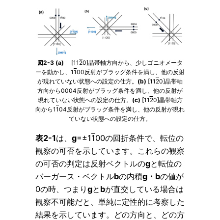
図2-3 (a)
[11
2
0]晶帯軸方向から、少しゴニオメータ
ーを動かし、1
1
00反射がブラッグ条件を満し、他の反射
が現れていない状態への設定の仕方。
(b)
[11
2
0]晶帯軸
方向から0004反射がブラッグ条件を満し、他の反射が
現れていない状態への設定の仕方。
(c)
[11
2
0]晶帯軸方
向から1
1
04反射がブラッグ条件を満し、他の反射が現れ
ていない状態への設定の仕方。
表2-1
は、
g
=±1
1
00の回折条件で、転位の
観察の可否を示しています。これらの観察
の可否の判定は反射ベクトルの
g
と転位の
バーガース・ベクトル
b
の内積
g・b
の値が
0の時、つまり
g
と
b
が直交している場合は
観察不可能だと、単純に定性的に考察した
結果を示しています。どの方向と、どの方