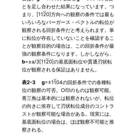
とを足し合わせた結果になっています。つ
まり、[11
2
0]方向への観察の条件では最も
いろいろなバーガース・ベクトルの転位が
観察される回折条件だと考えられます。単
に転位が存在していないことを確認するこ
とが観察目的の場合は、この回折条件が最
強の観察条件になります。しかしながら、
b
=±a/3[11
2
0]の基底面転位や貫通刃状転
位が観察される保証はありません。
表2-3 g
=±1
1
04の回折条件での各種転
位の観察の可否。○印のものは観察可能。
青三角は基本的には観察されないが、転位
の向きに依存して刃状転位成分のコントラ
ストが観察可能な場合がある。現実には、
基底面転位の場合は、ほぼ観察不可能と推
察される。