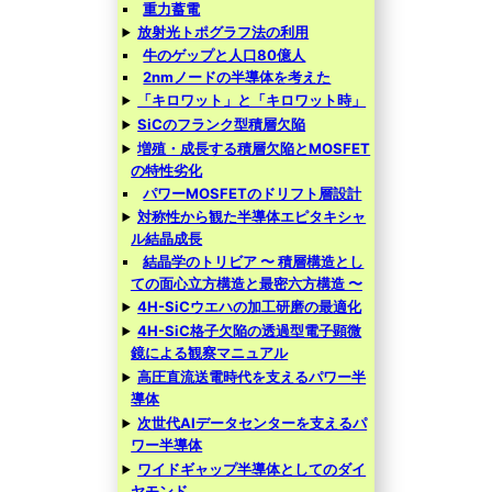
重力蓄電
放射光トポグラフ法の利用
牛のゲップと人口80億人
2nmノードの半導体を考えた
「キロワット」と「キロワット時」
SiCのフランク型積層欠陥
増殖・成長する積層欠陥とMOSFET
の特性劣化
パワーMOSFETのドリフト層設計
対称性から観た半導体エピタキシャ
ル結晶成長
結晶学のトリビア 〜 積層構造とし
ての面心立方構造と最密六方構造 〜
4H-SiCウエハの加工研磨の最適化
4H-SiC格子欠陥の透過型電子顕微
鏡による観察マニュアル
高圧直流送電時代を支えるパワー半
導体
次世代AIデータセンターを支えるパ
ワー半導体
ワイドギャップ半導体としてのダイ
ヤモンド