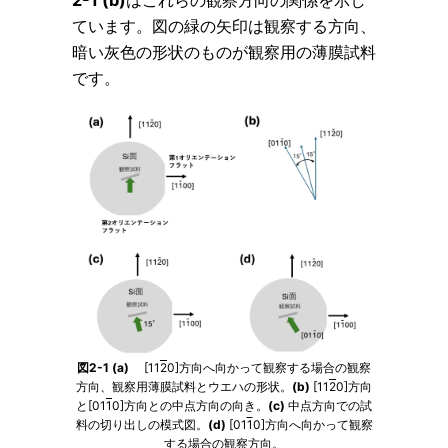
ています。図の緑の矢印は観察する方向、
暗い灰色の形状のものが観察用の薄膜試料
です。
図2-1 (a)
[11
2
0]方向へ向かって観察する場合の観察
方向、観察用薄膜試料とウエハの形状。
(b)
[11
2
0]方向
と[01
1
0]方向との中点方向の向き。
(c)
中点方向での試
料の切り出しの模式図。
(d)
[01
1
0]方向へ向かって観察
する場合の観察方向。