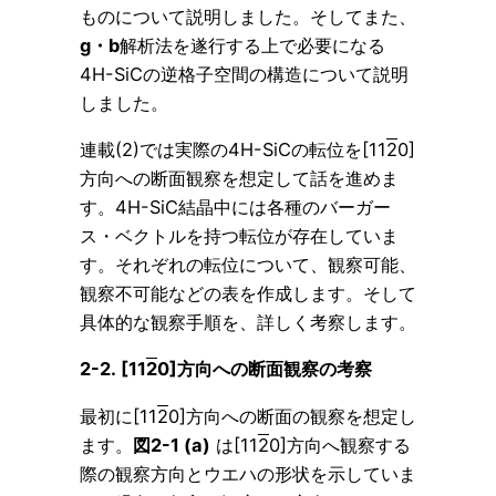
ものについて説明しました。そしてまた、
g・b
解析法を遂行する上で必要になる
4H-SiCの逆格子空間の構造について説明
しました。
連載(2)では実際の4H-SiCの転位を[11
2
0]
方向への断面観察を想定して話を進めま
す。4H-SiC結晶中には各種のバーガー
ス・ベクトルを持つ転位が存在していま
す。それぞれの転位について、観察可能、
観察不可能などの表を作成します。そして
具体的な観察手順を、詳しく考察します。
2-2. [11
2
0]方向への断面観察の考察
最初に[11
2
0]方向への断面の観察を想定し
ます。
図2-1 (a)
は[11
2
0]方向へ観察する
際の観察方向とウエハの形状を示していま