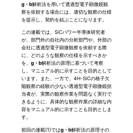
g・b
解析法を用いて透過型電子顕微鏡観
察を依頼する場合には、適切な観察の仕様
を提示し、契約を結ぶことになります。
この連載では、SiCパワー半導体研究者
が、部門外の自社内の分析部門や、外部の
会社に透過型電子顕微観察を依頼する際
に、どのような観察の仕様を示すべきか
を、
g・b
解析法の原理に基づいて考察
し、マニュアル的に示すことを目的として
います。また、一方で、4H-SiCの格子欠
陥観察の経験の少ない透過型電子顕微鏡担
当者が、実際の観察作業を問題なく実行で
きるように、具体的な観察作業の詳細な内
容をマニュアル的に示すことも目的としま
す。
前回の連載(1)では
g・b
解析法の原理その