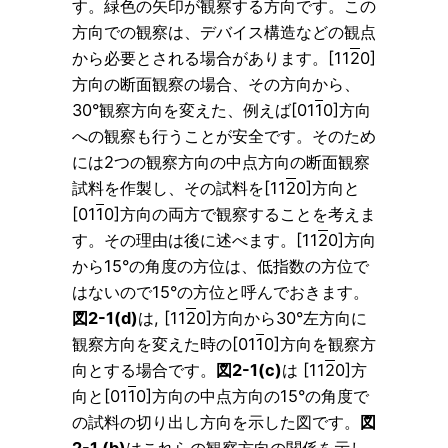
す。緑色の矢印が観察する方向です。この
方向での観察は、デバイス構造などの観点
から必要とされる場合があります。[11
2
0]
方向の断面観察の場合、その方向から、
30°観察方向を変えた、例えば[01
1
0]方向
への観察も行うことが安全です。そのため
には2つの観察方向の中点方向の断面観察
試料を作製し、その試料を[11
2
0]方向と
[01
1
0]方向の両方で観察することを考えま
す。その理由は後に述べます。[11
2
0]方向
から15°の角度の方位は、低指数の方位で
はないので15°の方位と呼んでおきます。
図2-1(d)
は, [11
2
0]方向から30°左方向に
観察方向を変えた時の[01
1
0]方向を観察方
向とする場合です。
図2-1(c)
は [11
2
0]方
向と[01
1
0]方向の中点方向の15°の角度で
の試料の切り出し方向を示した図です。
図
2-1 (b)
はこれらの観察方向の関係を示し