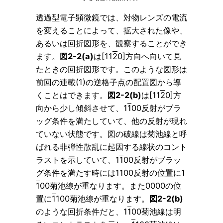
透過型電子顕微鏡では、対物レンズの電流
を変えることによって、拡大された像や、
あるいは回折図形を、観察することができ
ます。
図2-2(a)
は[11
2
0]方向へ向いて見
たときの回折図形です。このような図形は
前回の連載(1)の逆格子点の配置図から導
くことはできます。
図2-2(b)
は[11
2
0]方
向から少し傾斜させて、1
1
00反射がブラ
ッグ条件を満たしていて、他の反射が現れ
ていない状態です。図の破線は菊池線と呼
ばれる非弾性散乱に起因する線状のコント
ラストを示していて、1
1
00反射がブラッ
グ条件を満たす時には1
1
00反射の位置に1
1
00菊池線が重なります。また0000の位
置に
1
100菊池線が重なります。
図2-2(b)
のような回折条件だと、1
1
00菊池線は明