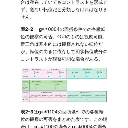
合は存在していてもコントラストを形成せ
ず、危ない転位だと分類しなければなりま
せん。
表2-2 g
=±0004の回折条件での各種転
位の観察の可否。○印のものは観察可能。
青三角は基本的には観察されない転位だ
が、転位の向きに依存して刃状転位成分の
コントラストが観察可能な場合がある。
表2-3
は
g
=±1
1
04の回折条件での各種転
位の観察の可否をまとめた表です。この場
合は、
g
=±1
1
00の場合と
g
=±0004の場合