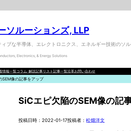
ソルーションズ, LLP
ティブな半導体、エレクトロニクス、エネルギー技術のソル
nductors, Electronics, & Energy Solutions
着情報一覧
コラム･解説記事リスト
記事一覧
沿革
お問い合わせ
陥のSEM像の記事をアップ
SiCエピ欠陥のSEM像の記
2022-01-17
松畑洋文