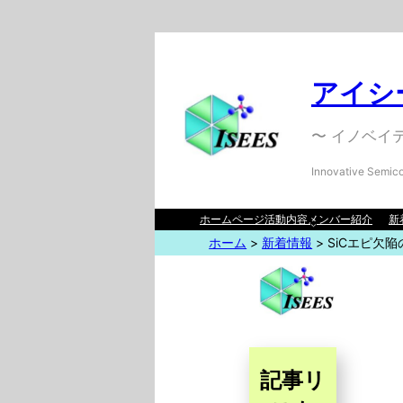
アイシー
〜 イノベイ
Innovative Semico
ホームページ
活動内容
メンバー紹介
新
ホーム
>
新着情報
>
SiCエピ欠
記事リ