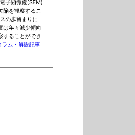
電子顕微鏡(SEM)
欠陥を観察するこ
イスの歩留まりに
度は年々減少傾向
察することができ
コラム・解説記事