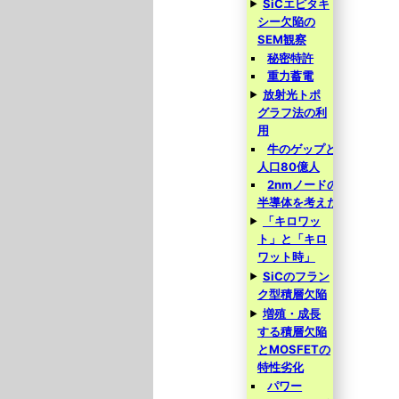
SiCエピタキ
シー欠陥の
SEM観察
秘密特許
重力蓄電
放射光トポ
グラフ法の利
用
牛のゲップと
人口80億人
2nmノードの
半導体を考えた
「キロワッ
ト」と「キロ
ワット時」
SiCのフラン
ク型積層欠陥
増殖・成長
する積層欠陥
とMOSFETの
特性劣化
パワー