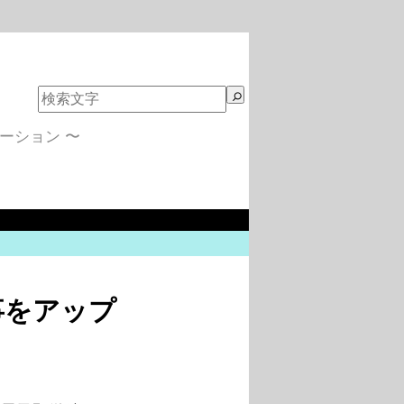
検
索
ーション 〜
事をアップ