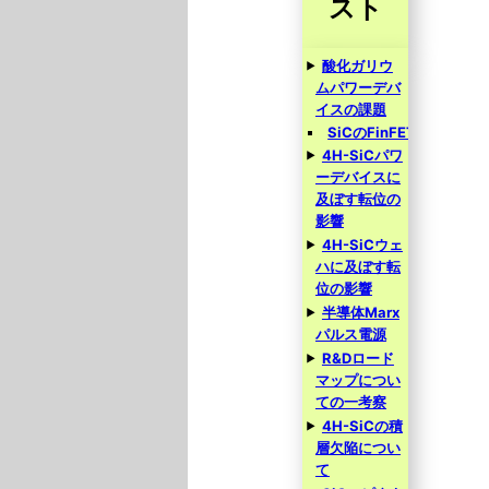
スト
酸化ガリウ
ムパワーデバ
イスの課題
SiCのFinFET
4H-SiCパワ
ーデバイスに
及ぼす転位の
影響
4H-SiCウェ
ハに及ぼす転
位の影響
半導体Marx
パルス電源
R&Dロード
マップについ
ての一考察
4H-SiCの積
層欠陥につい
て