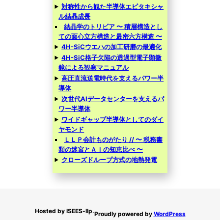
対称性から観た半導体エピタキシャ
ル結晶成長
結晶学のトリビア 〜 積層構造とし
ての面心立方構造と最密六方構造 〜
4H-SiCウエハの加工研磨の最適化
4H-SiC格子欠陥の透過型電子顕微
鏡による観察マニュアル
高圧直流送電時代を支えるパワー半
導体
次世代AIデータセンターを支えるパ
ワー半導体
ワイドギャップ半導体としてのダイ
ヤモンド
ＬＬＰ会計ものがたり // 〜 税務書
類の迷宮とＡＩの知恵比べ 〜
クローズドループ方式の地熱発電
Hosted by ISEES-llp.
Proudly powered by
WordPress