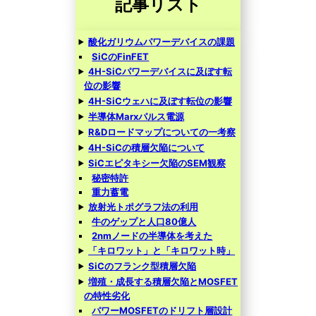
記事リスト
酸化ガリウムパワーデバイスの課題
SiCのFinFET
4H-SiCパワーデバイスに及ぼす転
位の影響
4H-SiCウェハに及ぼす転位の影響
半導体Marxパルス電源
R&Dロードマップについての一考察
4H-SiCの積層欠陥について
SiCエピタキシー欠陥のSEM観察
秘密特許
重力蓄電
放射光トポグラフ法の利用
牛のゲップと人口80億人
2nmノードの半導体を考えた
「キロワット」と「キロワット時」
SiCのフランク型積層欠陥
増殖・成長する積層欠陥とMOSFET
の特性劣化
パワーMOSFETのドリフト層設計