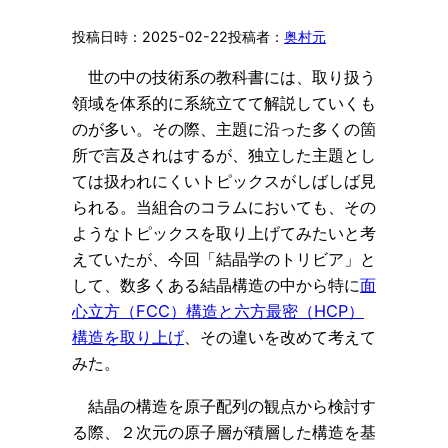
2025-02-22
奥村元
世の中の技術系の教科書には、取り扱う
領域を体系的に系統立てて解説していくも
のが多い。その際、主題に沿った多くの箇
所で言及されはするが、独立した主題とし
ては扱われにくいトピックスがしばしば見
られる。当組合のコラムにおいても、その
ようなトピックスを取り上げてみたいと考
えていたが、今回「結晶学のトリビア」と
して、数多くある結晶構造の中から特に
面
心立方（FCC）構造と六方最密（HCP）
構造を取り上げ
、その違いを改めて考えて
みた。
結晶の構造を原子配列の観点から検討す
る際、２次元の原子層が積層した構造を基