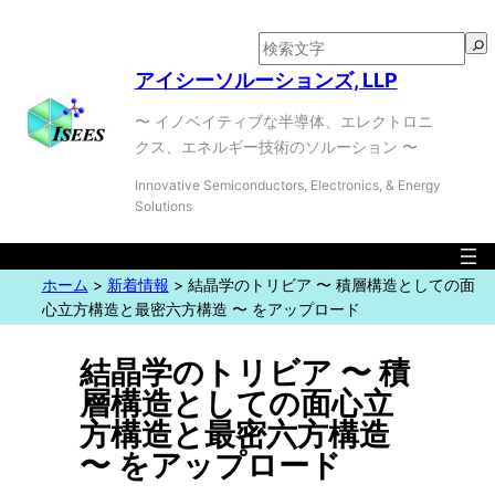
検
索
アイシーソルーションズ, LLP
〜 イノベイティブな半導体、エレクトロニ
クス、エネルギー技術のソルーション 〜
Innovative Semiconductors, Electronics, & Energy
Solutions
ホーム
>
新着情報
>
結晶学のトリビア 〜 積層構造としての面
心立方構造と最密六方構造 〜 をアップロード
結晶学のトリビア 〜 積
層構造としての面心立
方構造と最密六方構造
〜 をアップロード