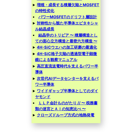
増殖・成長する積層欠陥とMOSFET
の特性劣化
パワーMOSFETのドリフト層設計
対称性から観た半導体エピタキシャ
ル結晶成長
結晶学のトリビア 〜 積層構造とし
ての面心立方構造と最密六方構造 〜
4H-SiCウエハの加工研磨の最適化
4H-SiC格子欠陥の透過型電子顕微
鏡による観察マニュアル
高圧直流送電時代を支えるパワー半
導体
次世代AIデータセンターを支えるパ
ワー半導体
ワイドギャップ半導体としてのダイ
ヤモンド
ＬＬＰ会計ものがたり // 〜 税務書
類の迷宮とＡＩの知恵比べ 〜
クローズドループ方式の地熱発電