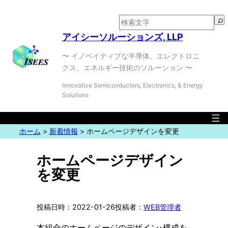
検
索
アイシーソルーションズ, LLP
〜 イノベイティブな半導体、エレクトロニ
クス、エネルギー技術のソルーション 〜
Innovative Semiconductors, Electronics, & Energy
Solutions
ホーム
>
新着情報
>
ホームページデザインを変更
ホームページデザイン
を変更
2022-01-26
WEB管理者
本組合のホームページのデザイン･構成を