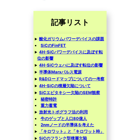
記事リスト
酸化ガリウムパワーデバイスの課題
SiCのFinFET
4H-SiCパワーデバイスに及ぼす転
位の影響
4H-SiCウェハに及ぼす転位の影響
半導体Marxパルス電源
R&Dロードマップについての一考察
4H-SiCの積層欠陥について
SiCエピタキシー欠陥のSEM観察
秘密特許
重力蓄電
放射光トポグラフ法の利用
牛のゲップと人口80億人
2nmノードの半導体を考えた
「キロワット」と「キロワット時」
SiCのフランク型積層欠陥