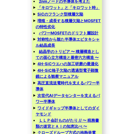
2nmノードの半導体を考えた
「キロワット」と「キロワット時」
SiCのフランク型積層欠陥
増殖・成長する積層欠陥とMOSFET
の特性劣化
パワーMOSFETのドリフト層設計
対称性から観た半導体エピタキシャ
ル結晶成長
結晶学のトリビア 〜 積層構造とし
ての面心立方構造と最密六方構造 〜
4H-SiCウエハの加工研磨の最適化
4H-SiC格子欠陥の透過型電子顕微
鏡による観察マニュアル
高圧直流送電時代を支えるパワー半
導体
次世代AIデータセンターを支えるパ
ワー半導体
ワイドギャップ半導体としてのダイ
ヤモンド
ＬＬＰ会計ものがたり // 〜 税務書
類の迷宮とＡＩの知恵比べ 〜
クローズドループ方式の地熱発電