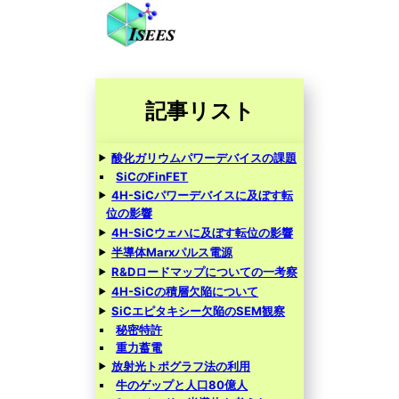
記事リスト
酸化ガリウムパワーデバイスの課題
SiCのFinFET
4H-SiCパワーデバイスに及ぼす転
位の影響
4H-SiCウェハに及ぼす転位の影響
半導体Marxパルス電源
R&Dロードマップについての一考察
4H-SiCの積層欠陥について
SiCエピタキシー欠陥のSEM観察
秘密特許
重力蓄電
放射光トポグラフ法の利用
牛のゲップと人口80億人