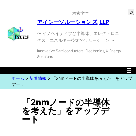
検
索
アイシーソルーションズ, LLP
〜 イノベイティブな半導体、エレクトロニ
クス、エネルギー技術のソルーション 〜
Innovative Semiconductors, Electronics, & Energy
Solutions
ホーム
>
新着情報
>
「2nmノードの半導体を考えた」をアップ
デート
「2nmノードの半導体
を考えた」をアップデ
ート